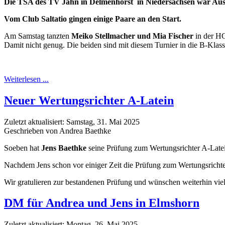
Die TSA des TV Jahn in Delmenhorst in Niedersachsen war Ausr
Vom Club Saltatio gingen einige Paare an den Start.
Am Samstag tanzten
Meiko Stellmacher und Mia Fischer
in der HG
Damit nicht genug. Die beiden sind mit diesem Turnier in die B-Klass
Weiterlesen ...
Neuer Wertungsrichter A-Latein
Zuletzt aktualisiert: Samstag, 31. Mai 2025
Geschrieben von Andrea Baethke
Soeben hat
Jens Baethke
seine Prüfung zum Wertungsrichter A-Late
Nachdem Jens schon vor einiger Zeit die Prüfung zum Wertungsrichter A
Wir gratulieren zur bestandenen Prüfung und wünschen weiterhin viel 
DM für Andrea und Jens in Elmshorn
Zuletzt aktualisiert: Montag, 26. Mai 2025