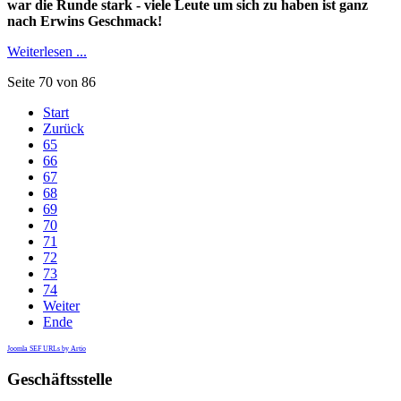
war die Runde stark - viele Leute um sich zu haben ist ganz
nach Erwins Geschmack!
Weiterlesen ...
Seite 70 von 86
Start
Zurück
65
66
67
68
69
70
71
72
73
74
Weiter
Ende
Joomla SEF URLs by Artio
Geschäftsstelle