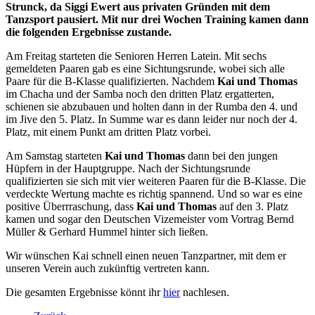
Strunck, da Siggi Ewert aus privaten Gründen mit dem
Tanzsport pausiert. Mit nur drei Wochen Training kamen dann
die folgenden Ergebnisse zustande.
Am Freitag starteten die Senioren Herren Latein. Mit sechs
gemeldeten Paaren gab es eine Sichtungsrunde, wobei sich alle
Paare für die B-Klasse qualifizierten. Nachdem
Kai und Thomas
im Chacha und der Samba noch den dritten Platz ergatterten,
schienen sie abzubauen und holten dann in der Rumba den 4. und
im Jive den 5. Platz. In Summe war es dann leider nur noch der 4.
Platz, mit einem Punkt am dritten Platz vorbei.
Am Samstag starteten
Kai und Thomas
dann bei den jungen
Hüpfern in der Hauptgruppe. Nach der Sichtungsrunde
qualifizierten sie sich mit vier weiteren Paaren für die B-Klasse. Die
verdeckte Wertung machte es richtig spannend. Und so war es eine
positive Überrraschung, dass
Kai und Thomas
auf den 3. Platz
kamen und sogar den Deutschen Vizemeister vom Vortrag Bernd
Müller & Gerhard Hummel hinter sich ließen.
Wir wünschen Kai schnell einen neuen Tanzpartner, mit dem er
unseren Verein auch zukünftig vertreten kann.
Die gesamten Ergebnisse könnt ihr
hier
nachlesen.