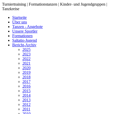
Turniertraining | Formationstanzen | Kinder- und Jugendgruppen |
Tanzkreise
Startseite
Über uns
Tanzen - Angebote
Unsere Sportler
Formationen
Saltatio-Jugend
Bericht-Archiv
2025
2023
2022
2021
2020
2019
2018
2017
2016
2015
2014
2013
2012
2011
2010