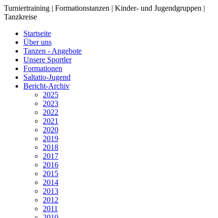
Turniertraining | Formationstanzen | Kinder- und Jugendgruppen |
Tanzkreise
Startseite
Über uns
Tanzen - Angebote
Unsere Sportler
Formationen
Saltatio-Jugend
Bericht-Archiv
2025
2023
2022
2021
2020
2019
2018
2017
2016
2015
2014
2013
2012
2011
2010