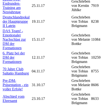
Geschrieben
Endrunden-
25.11.17
von Kerstin
7919
Training am
Jühlke
Neujahrstag
Deutschlandpokal
Geschrieben
der Hauptgruppe
19.11.17
von Tobias
8238
II Latein
Brügmann
DAS Team! -
Emotionaler
Geschrieben
Nachschlag zur
15.11.17
von Melanie
11084
DM der
Bottke
Formationen
6. Platz bei der
Geschrieben
DM der
12.11.17
von Tobias
10259
Formationen
Brügmann
Geschrieben
70 Jahre Club
04.11.17
von Tobias
8755
Saltatio Hamburg
Brügmann
Pre-DM-
Geschrieben
Präsentation - ein
31.10.17
von Melanie
8606
voller Erfolg!
Bottke
Geschrieben
Abschied vom
23.10.17
von Tobias
8633
Ehrenamt
Brügmann