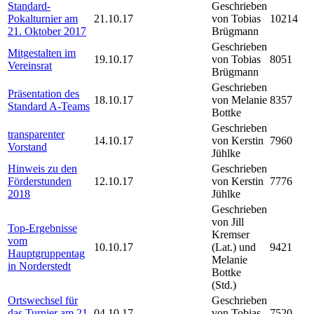
Standard-
Geschrieben
Pokalturnier am
21.10.17
von Tobias
10214
21. Oktober 2017
Brügmann
Geschrieben
Mitgestalten im
19.10.17
von Tobias
8051
Vereinsrat
Brügmann
Geschrieben
Präsentation des
18.10.17
von Melanie
8357
Standard A-Teams
Bottke
Geschrieben
transparenter
14.10.17
von Kerstin
7960
Vorstand
Jühlke
Hinweis zu den
Geschrieben
Förderstunden
12.10.17
von Kerstin
7776
2018
Jühlke
Geschrieben
von Jill
Top-Ergebnisse
Kremser
vom
10.10.17
(Lat.) und
9421
Hauptgruppentag
Melanie
in Norderstedt
Bottke
(Std.)
Ortswechsel für
Geschrieben
das Turnier am 21.
04.10.17
von Tobias
7520