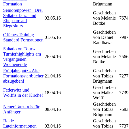
Formation
Brügmann
Seniorenpower - Drei
Geschrieben
Saltatio Tanz- und
03.05.16
von Melanie
7674
Ehepaare auf
Bottke
Siegeskurs
Geschrieben
Offenes Training
01.05.16
von Daniel
7987
Standard Formationen
Randhawa
Saltatio on Tour -
Geschrieben
Turnierhighlights am
26.04.16
von Melanie
7566
vergangenen
Bottke
Wochenende
Frühjahrsputz - Alte
Geschrieben
Formationsstartbücher
21.04.16
von Tobias
7277
abzugeben!
Brügmann
Geschrieben
Federwitz und
18.04.16
von Maike
7739
Wolffis in der Kirche!
Wolff
Geschrieben
Neuer Tanzkreis für
08.04.16
von Tobias
7683
Anfänger
Brügmann
Beide
Geschrieben
Lateinformationen
03.04.16
von Tobias
7737