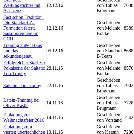
Wertungsrichter mit
12.12.16
von Tobias
7638
A-Lizenz
Brügmann
Fast schon Tradition -
Die Standard-A-
Geschrieben
Formation feierte
12.12.16
von Melanie
8389
Saisonpremiere im
Bottke
CCH
Training außer Haus
Geschrieben
und das
05.12.16
von Standard
8688
sekundengenau
B-Team
Erfolgreicher Start zur
Geschrieben
Pokalserie der Saltatio
28.11.16
von Melanie
8570
Trio Trophy
Bottke
Geschrieben
Saltatio Trio Trophy
22.11.16
von Tobias
7902
Brügmann
Geschrieben
Latein-Training bei
14.11.16
von Tobias
7728
Oliver Kästle
Brügmann
Einladung zur
Geschrieben
14.11.16
7542
Weihnachtsfeier 2016
von Vorstand
Einladung zum
Geschrieben
vierten überfachlichen
13.11.16
von Kerstin
7280