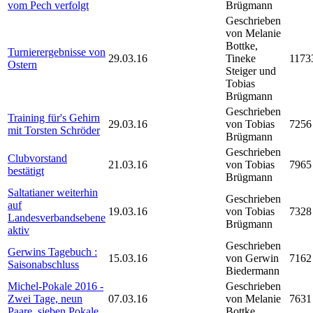
vom Pech verfolgt
Brügmann
Geschrieben
von Melanie
Bottke,
Turnierergebnisse von
29.03.16
Tineke
1173
Ostern
Steiger und
Tobias
Brügmann
Geschrieben
Training für's Gehirn
29.03.16
von Tobias
7256
mit Torsten Schröder
Brügmann
Geschrieben
Clubvorstand
21.03.16
von Tobias
7965
bestätigt
Brügmann
Saltatianer weiterhin
Geschrieben
auf
19.03.16
von Tobias
7328
Landesverbandsebene
Brügmann
aktiv
Geschrieben
Gerwins Tagebuch :
15.03.16
von Gerwin
7162
Saisonabschluss
Biedermann
Michel-Pokale 2016 -
Geschrieben
Zwei Tage, neun
07.03.16
von Melanie
7631
Paare, sieben Pokale
Bottke