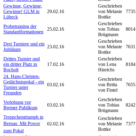
Gewinne, Gewinne,
Geschrieben
Gewinne! GLM in
29.02.16
von Melanie
7735
Lübeck
Bottke
Geschrieben
Probetraining der
25.02.16
von Tobias
8014
Standardformationen
Brügmann
Geschrieben
Drei Turniere und ein
23.02.16
von Melanie
7631
Jubiläum
Bottke
Drittes Turnier und
Geschrieben
ein dritter Platz in
17.02.16
von Lena
8184
Bocholt
Hinrichs
24. Hans-Christen-
Geschrieben
Gedächnispokal - ein
03.02.16
von Britta
7655
Turnier unter
von Fintel
Freunden
Geschrieben
Verlobung vor
03.02.16
von Tobias
8242
Bremer Publikum
Brügmann
Treppchentriumph in
Geschrieben
Bernau  Mit Power
02.02.16
von Melanie
7377
Bottke
zum Pokal