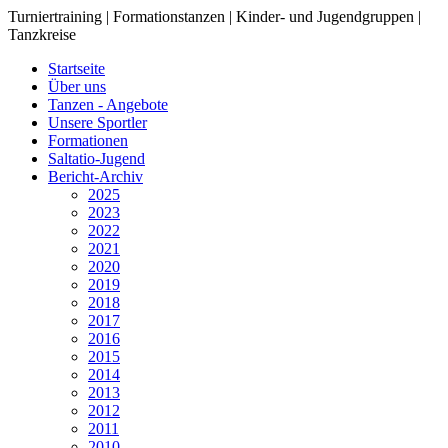
Turniertraining | Formationstanzen | Kinder- und Jugendgruppen |
Tanzkreise
Startseite
Über uns
Tanzen - Angebote
Unsere Sportler
Formationen
Saltatio-Jugend
Bericht-Archiv
2025
2023
2022
2021
2020
2019
2018
2017
2016
2015
2014
2013
2012
2011
2010