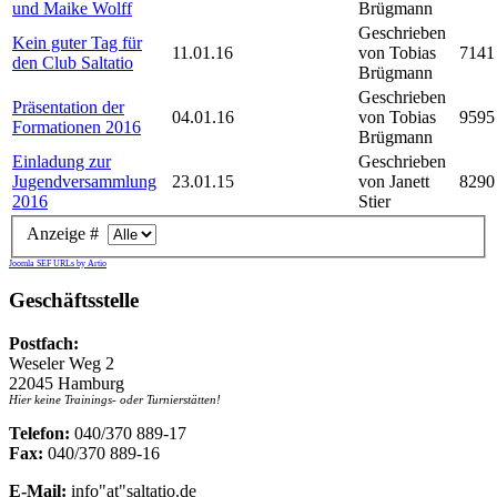
und Maike Wolff
Brügmann
Geschrieben
Kein guter Tag für
11.01.16
von Tobias
7141
den Club Saltatio
Brügmann
Geschrieben
Präsentation der
04.01.16
von Tobias
9595
Formationen 2016
Brügmann
Einladung zur
Geschrieben
Jugendversammlung
23.01.15
von Janett
8290
2016
Stier
Anzeige #
Joomla SEF URLs by Artio
Geschäftsstelle
Postfach:
Weseler Weg 2
22045 Hamburg
Hier keine Trainings- oder Turnierstätten!
Telefon:
040/370 889-17
Fax:
040/370 889-16
E-Mail:
info"at"saltatio.de