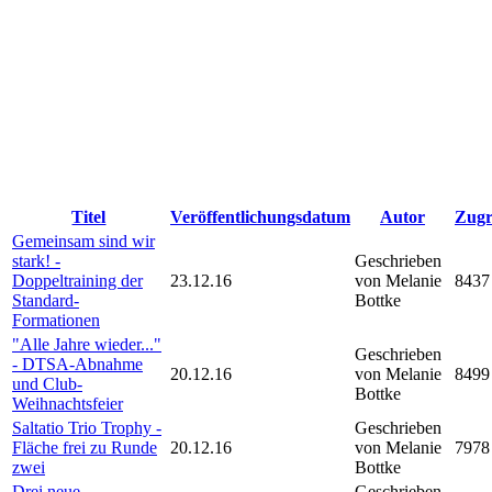
Titel
Veröffentlichungsdatum
Autor
Zugr
Gemeinsam sind wir
stark! -
Geschrieben
Doppeltraining der
23.12.16
von Melanie
8437
Standard-
Bottke
Formationen
"Alle Jahre wieder..."
Geschrieben
- DTSA-Abnahme
20.12.16
von Melanie
8499
und Club-
Bottke
Weihnachtsfeier
Saltatio Trio Trophy -
Geschrieben
Fläche frei zu Runde
20.12.16
von Melanie
7978
zwei
Bottke
Drei neue
Geschrieben