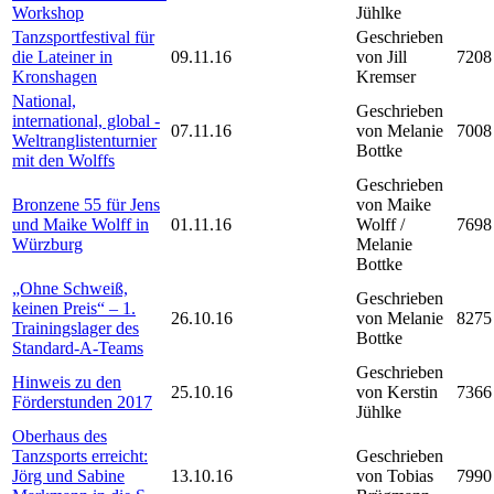
Workshop
Jühlke
Tanzsportfestival für
Geschrieben
die Lateiner in
09.11.16
von Jill
7208
Kronshagen
Kremser
National,
Geschrieben
international, global -
07.11.16
von Melanie
7008
Weltranglistenturnier
Bottke
mit den Wolffs
Geschrieben
Bronzene 55 für Jens
von Maike
und Maike Wolff in
01.11.16
Wolff /
7698
Würzburg
Melanie
Bottke
„Ohne Schweiß,
Geschrieben
keinen Preis“ – 1.
26.10.16
von Melanie
8275
Trainingslager des
Bottke
Standard-A-Teams
Geschrieben
Hinweis zu den
25.10.16
von Kerstin
7366
Förderstunden 2017
Jühlke
Oberhaus des
Tanzsports erreicht:
Geschrieben
Jörg und Sabine
13.10.16
von Tobias
7990