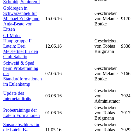
Schmidt, Senioren I
Goldregen in
Schwarzenbek für
Geschrieben
Michael Zeißig und
15.06.16
von Melanie
9170
Anja-Beate von
Bottke
Eitzen
GLM der
Hauptgruppe II
Geschrieben
Latein: Drei
12.06.16
von Tobias
9338
Meistertitel für den
Brügmann
Club Saltatio
Schweiß & Spaß
beim Probetraining
Geschrieben
der
07.06.16
von Melanie
7166
Standardformationen
Bottke
im Eulenkamp
Geschrieben
Update des
03.06.16
von
7924
Internetauftritts
Administrator
Geschrieben
Probetrainings der
01.06.16
von Tobias
7917
Latein-Formationen
Brügmann
Saisonabschluss für
Geschrieben
die Latein B-
11.05.16
von Tobias
7929