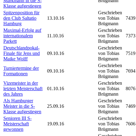
Markmann in die S-
Brügmann
Klasse aufgestiegen
Spitzenposition für
Geschrieben
den Club Saltatio
13.10.16
von Tobias
7439
Hamburg
Brügmann
Maximal-Erfolg auf
Geschrieben
internationalem
11.10.16
von Tobias
7373
Parkett
Brügmann
Deutschlandpokal-
Geschrieben
Finale für Jens und
09.10.16
von Tobias
7519
Maike Wolff
Brügmann
Geschrieben
Turniertermine der
09.10.16
von Tobias
7694
Formationen
Brügmann
Vizemeister in der
Geschrieben
letzten Meisterschaft
01.10.16
von Tobias
8076
des Jahres
Brügmann
Als Hamburger
Geschrieben
Meister in die S-
25.09.16
von Tobias
7469
Klasse aufgestiegen
Brügmann
Senioren III S-
Geschrieben
Meisterschaft
19.09.16
von Tobias
7606
gewonnen
Brügmann
Geschrieben