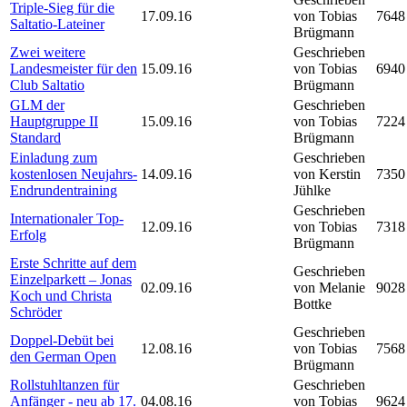
Triple-Sieg für die
17.09.16
von Tobias
7648
Saltatio-Lateiner
Brügmann
Zwei weitere
Geschrieben
Landesmeister für den
15.09.16
von Tobias
6940
Club Saltatio
Brügmann
GLM der
Geschrieben
Hauptgruppe II
15.09.16
von Tobias
7224
Standard
Brügmann
Einladung zum
Geschrieben
kostenlosen Neujahrs-
14.09.16
von Kerstin
7350
Endrundentraining
Jühlke
Geschrieben
Internationaler Top-
12.09.16
von Tobias
7318
Erfolg
Brügmann
Erste Schritte auf dem
Geschrieben
Einzelparkett – Jonas
02.09.16
von Melanie
9028
Koch und Christa
Bottke
Schröder
Geschrieben
Doppel-Debüt bei
12.08.16
von Tobias
7568
den German Open
Brügmann
Rollstuhltanzen für
Geschrieben
Anfänger - neu ab 17.
04.08.16
von Tobias
9624