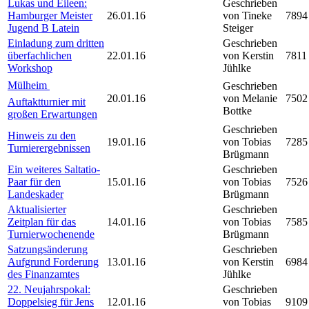
Lukas und Eileen:
Geschrieben
Hamburger Meister
26.01.16
von Tineke
7894
Jugend B Latein
Steiger
Einladung zum dritten
Geschrieben
überfachlichen
22.01.16
von Kerstin
7811
Workshop
Jühlke
Mülheim 
Geschrieben
20.01.16
von Melanie
7502
Auftaktturnier mit
Bottke
großen Erwartungen
Geschrieben
Hinweis zu den
19.01.16
von Tobias
7285
Turnierergebnissen
Brügmann
Ein weiteres Saltatio-
Geschrieben
Paar für den
15.01.16
von Tobias
7526
Landeskader
Brügmann
Aktualisierter
Geschrieben
Zeitplan für das
14.01.16
von Tobias
7585
Turnierwochenende
Brügmann
Satzungsänderung
Geschrieben
Aufgrund Forderung
13.01.16
von Kerstin
6984
des Finanzamtes
Jühlke
22. Neujahrspokal:
Geschrieben
Doppelsieg für Jens
12.01.16
von Tobias
9109