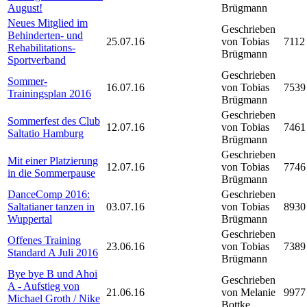
August!
Brügmann
Neues Mitglied im
Geschrieben
Behinderten- und
25.07.16
von Tobias
7112
Rehabilitations-
Brügmann
Sportverband
Geschrieben
Sommer-
16.07.16
von Tobias
7539
Trainingsplan 2016
Brügmann
Geschrieben
Sommerfest des Club
12.07.16
von Tobias
7461
Saltatio Hamburg
Brügmann
Geschrieben
Mit einer Platzierung
12.07.16
von Tobias
7746
in die Sommerpause
Brügmann
DanceComp 2016:
Geschrieben
Saltatianer tanzen in
03.07.16
von Tobias
8930
Wuppertal
Brügmann
Geschrieben
Offenes Training
23.06.16
von Tobias
7389
Standard A Juli 2016
Brügmann
Bye bye B und Ahoi
Geschrieben
A - Aufstieg von
21.06.16
von Melanie
9977
Michael Groth / Nike
Bottke