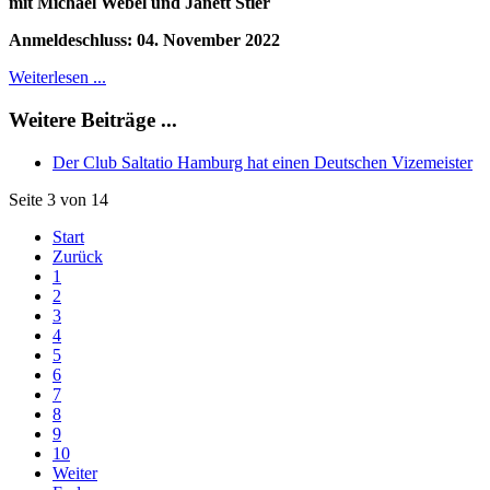
mit Michael Webel und Janett Stier
Anmeldeschluss: 04. November 2022
Weiterlesen ...
Weitere Beiträge ...
Der Club Saltatio Hamburg hat einen Deutschen Vizemeister
Seite 3 von 14
Start
Zurück
1
2
3
4
5
6
7
8
9
10
Weiter