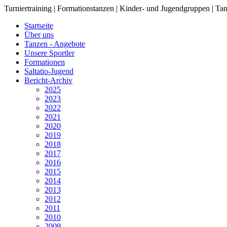
Turniertraining | Formationstanzen | Kinder- und Jugendgruppen | Tan
Startseite
Über uns
Tanzen - Angebote
Unsere Sportler
Formationen
Saltatio-Jugend
Bericht-Archiv
2025
2023
2022
2021
2020
2019
2018
2017
2016
2015
2014
2013
2012
2011
2010
2009