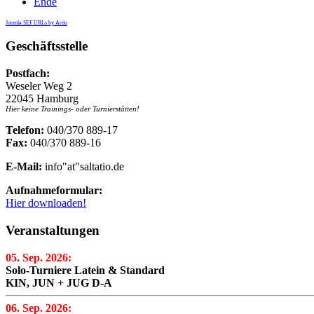
Ende
Joomla SEF URLs by Artio
Geschäftsstelle
Postfach:
Weseler Weg 2
22045 Hamburg
Hier keine Trainings- oder Turnierstätten!
Telefon:
040/370 889-17
Fax:
040/370 889-16
E-Mail:
info"at"saltatio.de
Aufnahmeformular:
Hier downloaden!
Veranstaltungen
05. Sep. 2026:
Solo-Turniere Latein & Standard
KIN, JUN + JUG D-A
06. Sep. 2026: