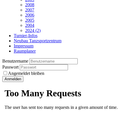
2008
2007
2006
2005
2004
2024 (2)
Turnier-Infos
Neubau Tanzsportzentrum
Impressum
Raumplaner
Benutzername
Passwort
Angemeldet bleiben