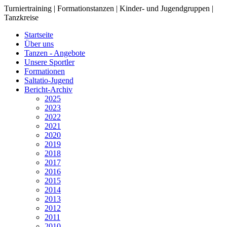
Turniertraining | Formationstanzen | Kinder- und Jugendgruppen |
Tanzkreise
Startseite
Über uns
Tanzen - Angebote
Unsere Sportler
Formationen
Saltatio-Jugend
Bericht-Archiv
2025
2023
2022
2021
2020
2019
2018
2017
2016
2015
2014
2013
2012
2011
2010