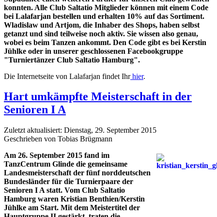
konnten. Alle Club Saltatio Mitglieder können mit einem Code
bei Lalafarjan bestellen und erhalten 10% auf das Sortiment.
Wladislaw und Artjom, die Inhaber des Shops, haben selbst
getanzt und sind teilweise noch aktiv. Sie wissen also genau,
wobei es beim Tanzen ankommt. Den Code gibt es bei Kerstin
Jühlke oder in unserer geschlossenen Facebookgruppe
"Turniertänzer Club Saltatio Hamburg".
Die Internetseite von Lalafarjan findet Ihr
hier
.
Hart umkämpfte Meisterschaft in der
Senioren I A
Zuletzt aktualisiert: Dienstag, 29. September 2015
Geschrieben von Tobias Brügmann
Am 26. September 2015 fand im
TanzCentrum Glinde die gemeinsame
Landesmeisterschaft der fünf norddeutschen
Bundesländer für die Turnierpaare der
Senioren I A statt. Vom Club Saltatio
Hamburg waren Kristian Benthien/Kerstin
Jühlke am Start. Mit dem Meistertitel der
Hauptgruppe II gestärkt, traten die