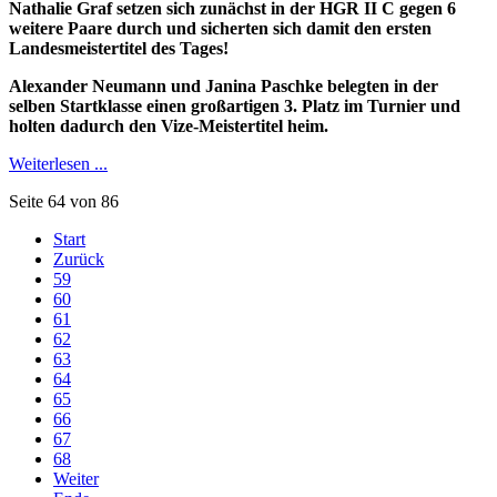
Nathalie Graf setzen sich zunächst in der HGR II C gegen 6
weitere Paare durch und sicherten sich damit den ersten
Landesmeistertitel des Tages!
Alexander Neumann und Janina Paschke belegten in der
selben Startklasse einen großartigen 3. Platz im Turnier und
holten dadurch den Vize
-Meistertitel heim.
Weiterlesen ...
Seite 64 von 86
Start
Zurück
59
60
61
62
63
64
65
66
67
68
Weiter